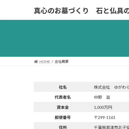
コ
ナ
真心のお墓づくり 石と仏具
ン
ビ
テ
ゲ
ン
ー
ツ
シ
へ
ョ
ス
ン
キ
に
ッ
移
HOME
会社概要
プ
動
社名
株式会社 ゆがわ
代表者名
中野 滋
資本金
1,000万円
郵便番号
〒299-1161
住所
千葉県君津市北子安4