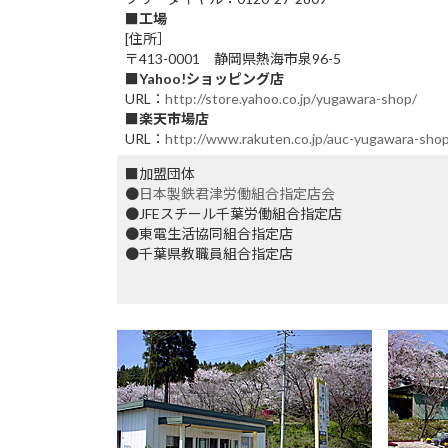
■工場
[住所］
〒413-0001 静岡県熱海市泉96-5
■Yahoo!ショッピング店
URL：
http://store.yahoo.co.jp/yugawara-shop/
■楽天市場店
URL：
http://www.rakuten.co.jp/auc-yugawara-shop
■加盟団体
●
日本製鉄君津労働組合指定店会
●JFEスチール千葉労働組合指定店
●東電生活協同組合指定店
●千葉県教職員組合指定店