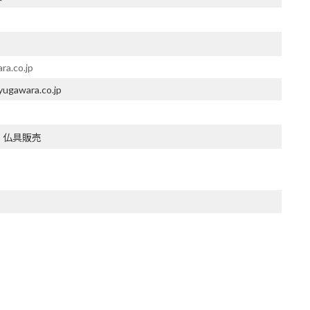
ra.co.jp
yugawara.co.jp
・仏具販売